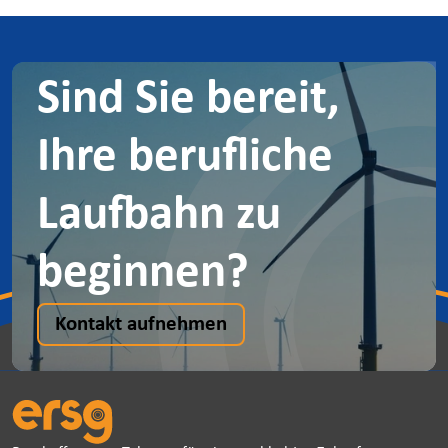
internationally within my colleagues in
our global offices!
+49 40-822-167-722
Sind Sie bereit,
Ihre berufliche
Laufbahn zu
beginnen?
Kontakt aufnehmen