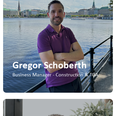
Gregor Schoberth
Business Manager - Construction & TGA
I manage the construction division within
the German office and drive sales and
growth within my sector.
+49 40-822-16-7714