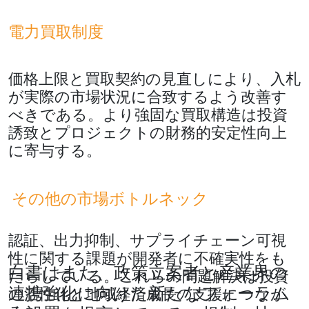
電力買取制度
価格上限と買取契約の見直しにより、入札
が実際の市場状況に合致するよう改善す
べきである。より強固な買取構造は投資
誘致とプロジェクトの財務的安定性向上
に寄与する。
その他の市場ボトルネック
認証、出力抑制、サプライチェーン可視
性に関する課題が開発者に不確実性をも
白書はまた、政策立案者と産業界の
たらしている。これらの問題解決は投資
連携強化に向けた新たなフォーラム
の活性化と地域経済成長の支援につなが