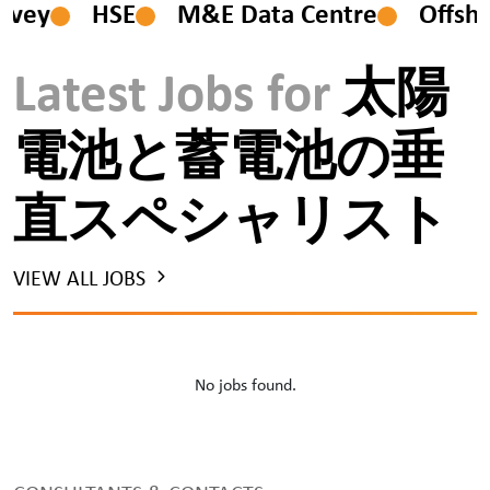
vey
HSE
M&E Data Centre
Offshor
Latest Jobs for
太陽
電池と蓄電池の垂
直スペシャリスト
VIEW ALL JOBS
No jobs found.