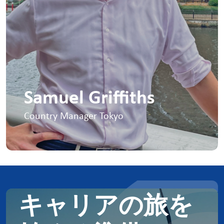
Samuel Griffiths
Country Manager Tokyo
With 20 years of recruitment experience
in Japan, I've led teams at multinational
organisations and established ERSG
Japan. I'm passionate about making a
meaningful impact in the work we do.
+81 3-4540-6635
キャリアの旅を